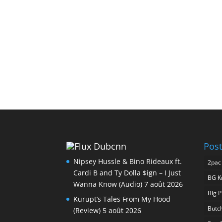
Dubcnn
Post
Nipsey Hussle & Bino Rideaux ft.
2pac
Cardi B and Ty Dolla $ign – I Just
BG K
Wanna Know (Audio)
7 août 2026
Big 
Kurupt’s Tales From My Hood
Butc
(Review)
5 août 2026