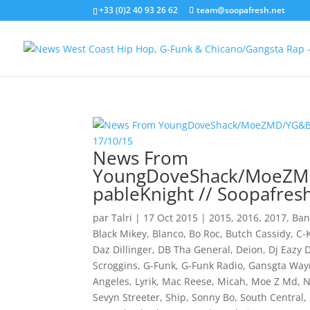
+33 (0)2 40 93 26 62
team@soopafresh.net
News From
YoungDoveShack/MoeZMD
pableKnight // Soopafres
par
Talri
|
17 Oct 2015
|
2015
,
2016
,
2017
,
Ban
Black Mikey
,
Blanco
,
Bo Roc
,
Butch Cassidy
,
C-
Daz Dillinger
,
DB Tha General
,
Deion
,
Dj Eazy 
Scroggins
,
G-Funk
,
G-Funk Radio
,
Gansgta Way
Angeles
,
Lyrik
,
Mac Reese
,
Micah
,
Moe Z Md
,
N
Sevyn Streeter
,
Ship
,
Sonny Bo
,
South Central
,