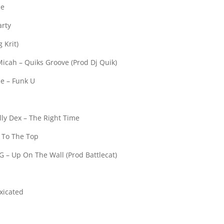
me
arty
 Krit)
Micah – Quiks Groove (Prod Dj Quik)
e – Funk U
lly Dex – The Right Time
 To The Top
G – Up On The Wall (Prod Battlecat)
xicated