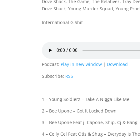
Dove Shack
,
The Game
,
The Relativez
,
Tray De
Dove Shack
,
Young Murder Squad
,
Young Prod
International G Shit
Podcast:
Play in new window
|
Download
Subscribe:
RSS
1 – Young Soldierz – Take A Nigga Like Me
2 – Bee Upone – Got It Locked Down
3 – Bee Upone Feat j. Capone, Ship, Cj & Bang
4 – Celly Cel Feat Otis & Shug – Everyday Is T