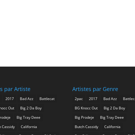
s par Artiste
Artistes par Genre
2017
Bad Azz
Battlecat
2pac
2017
Bad Azz
Battlec
nocc Out
Big 2 Da Boy
BG Knocc Out
Big 2 Da Boy
Prodeje
Big Tray Deee
Big Prodeje
Big Tray Deee
h Cassidy
California
Butch Cassidy
California