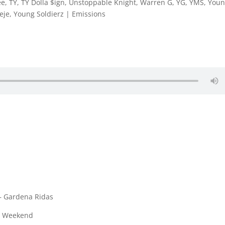
ee
,
TY
,
TY Dolla $ign
,
Unstoppable Knight
,
Warren G
,
YG
,
YMS
,
You
eje
,
Young Soldierz
|
Emissions
 – Gardena Ridas
he Weekend