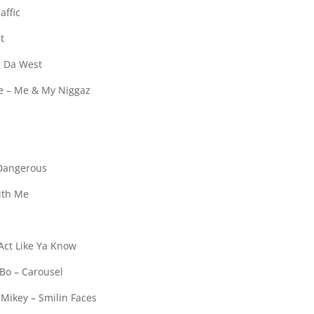
affic
t
g Da West
e – Me & My Niggaz
 Dangerous
With Me
 Act Like Ya Know
Bo – Carousel
Mikey – Smilin Faces