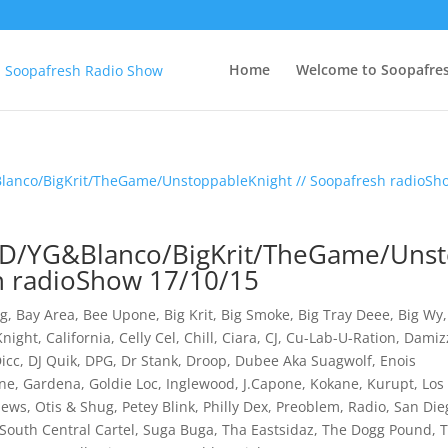
Home
Welcome to Soopafre
/YG&Blanco/BigKrit/TheGame/Uns
h radioShow 17/10/15
g
,
Bay Area
,
Bee Upone
,
Big Krit
,
Big Smoke
,
Big Tray Deee
,
Big Wy
,
Knight
,
California
,
Celly Cel
,
Chill
,
Ciara
,
CJ
,
Cu-Lab-U-Ration
,
Damiz
Dicc
,
DJ Quik
,
DPG
,
Dr Stank
,
Droop
,
Dubee Aka Suagwolf
,
Enois
ne
,
Gardena
,
Goldie Loc
,
Inglewood
,
J.Capone
,
Kokane
,
Kurupt
,
Los
ews
,
Otis & Shug
,
Petey Blink
,
Philly Dex
,
Preoblem
,
Radio
,
San Die
South Central Cartel
,
Suga Buga
,
Tha Eastsidaz
,
The Dogg Pound
,