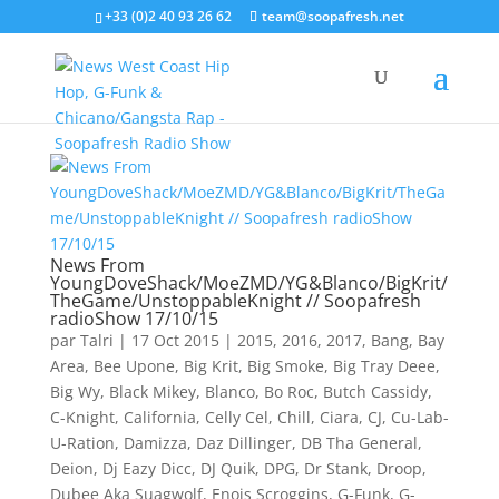
+33 (0)2 40 93 26 62
team@soopafresh.net
News From
YoungDoveShack/MoeZMD/YG&Blanco/BigKrit/
TheGame/UnstoppableKnight // Soopafresh
radioShow 17/10/15
par
Talri
|
17 Oct 2015
|
2015
,
2016
,
2017
,
Bang
,
Bay
Area
,
Bee Upone
,
Big Krit
,
Big Smoke
,
Big Tray Deee
,
Big Wy
,
Black Mikey
,
Blanco
,
Bo Roc
,
Butch Cassidy
,
C-Knight
,
California
,
Celly Cel
,
Chill
,
Ciara
,
CJ
,
Cu-Lab-
U-Ration
,
Damizza
,
Daz Dillinger
,
DB Tha General
,
Deion
,
Dj Eazy Dicc
,
DJ Quik
,
DPG
,
Dr Stank
,
Droop
,
Dubee Aka Suagwolf
,
Enois Scroggins
,
G-Funk
,
G-