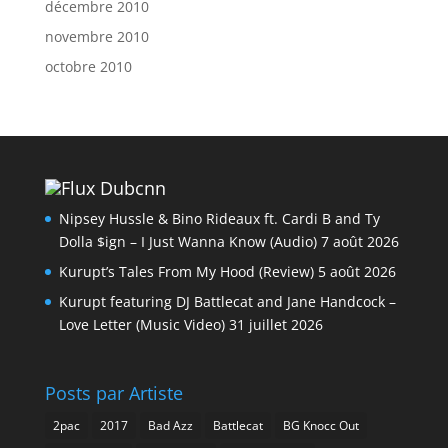
décembre 2010
novembre 2010
octobre 2010
Dubcnn
Nipsey Hussle & Bino Rideaux ft. Cardi B and Ty
Dolla $ign – I Just Wanna Know (Audio)
7 août 2026
Kurupt’s Tales From My Hood (Review)
5 août 2026
Kurupt featuring DJ Battlecat and Jane Handcock –
Love Letter (Music Video)
31 juillet 2026
Posts par Artiste
2pac
2017
Bad Azz
Battlecat
BG Knocc Out