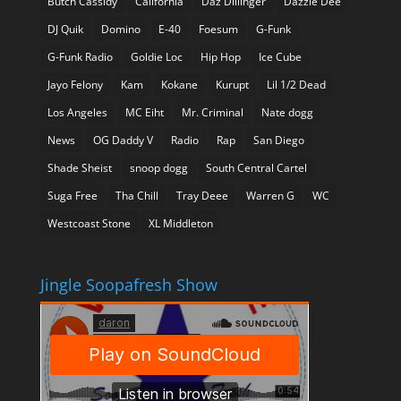
Butch Cassidy
California
Daz Dillinger
Dazzie Dee
DJ Quik
Domino
E-40
Foesum
G-Funk
G-Funk Radio
Goldie Loc
Hip Hop
Ice Cube
Jayo Felony
Kam
Kokane
Kurupt
Lil 1/2 Dead
Los Angeles
MC Eiht
Mr. Criminal
Nate dogg
News
OG Daddy V
Radio
Rap
San Diego
Shade Sheist
snoop dogg
South Central Cartel
Suga Free
Tha Chill
Tray Deee
Warren G
WC
Westcoast Stone
XL Middleton
Jingle Soopafresh Show