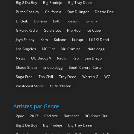
Big 2 Da Boy
Big Prodeje
Big Tray Deee
Butch Cassidy
California
Daz Dillinger
Dazzie Dee
DJ Quik
Domino
E-40
Foesum
G-Funk
G-Funk Radio
Goldie Loc
Hip Hop
Ice Cube
Jayo Felony
Kam
Kokane
Kurupt
Lil 1/2 Dead
Los Angeles
MC Eiht
Mr. Criminal
Nate dogg
News
OG Daddy V
Radio
Rap
San Diego
Shade Sheist
snoop dogg
South Central Cartel
Suga Free
Tha Chill
Tray Deee
Warren G
WC
Westcoast Stone
XL Middleton
Artistes par Genre
2pac
2017
Bad Azz
Battlecat
BG Knocc Out
Big 2 Da Boy
Big Prodeje
Big Tray Deee