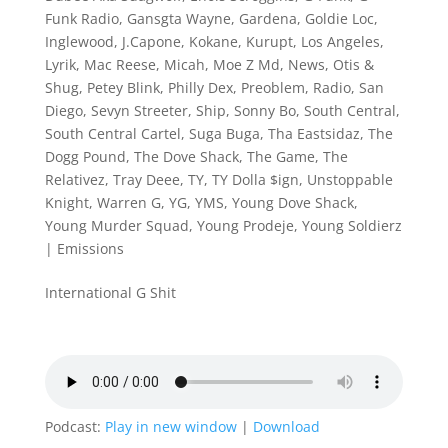
Funk Radio
,
Gansgta Wayne
,
Gardena
,
Goldie Loc
,
Inglewood
,
J.Capone
,
Kokane
,
Kurupt
,
Los Angeles
,
Lyrik
,
Mac Reese
,
Micah
,
Moe Z Md
,
News
,
Otis &
Shug
,
Petey Blink
,
Philly Dex
,
Preoblem
,
Radio
,
San
Diego
,
Sevyn Streeter
,
Ship
,
Sonny Bo
,
South Central
,
South Central Cartel
,
Suga Buga
,
Tha Eastsidaz
,
The
Dogg Pound
,
The Dove Shack
,
The Game
,
The
Relativez
,
Tray Deee
,
TY
,
TY Dolla $ign
,
Unstoppable
Knight
,
Warren G
,
YG
,
YMS
,
Young Dove Shack
,
Young Murder Squad
,
Young Prodeje
,
Young Soldierz
|
Emissions
International G Shit
Podcast:
Play in new window
|
Download