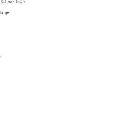
c & Haas Diop
linger
z