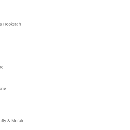
ha Hookstah
ac
tone
afly & Mofak