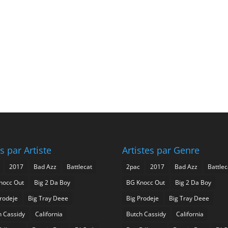
s par Artiste
Artistes par Genre
2017
Bad Azz
Battlecat
2pac
2017
Bad Azz
Battlec
nocc Out
Big 2 Da Boy
BG Knocc Out
Big 2 Da Boy
Prodeje
Big Tray Deee
Big Prodeje
Big Tray Deee
h Cassidy
California
Butch Cassidy
California