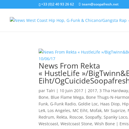
+33 (0)2 40 93 26 62
team@soopafresh.net
News From Rekta
« HustleLife »/BigTwin
Eiht/OgCuicideSoopafres
par
Talri
|
10 Juin 2017
|
2017
,
3 Tha Hardway
Bone
,
Blue Flame Mega
,
Bone Thugs-N-Harmo
Funk
,
G-Funk Radio
,
Goldie Loc
,
Haas Diop
,
Hip
Le$
,
Los Angeles
,
MC Eiht
,
Mofak
,
Mr Suprize
,
Redrum
,
Rekta
,
Roscoe
,
Soopafly
,
Spanky Loco
Westcoast
,
Westcoast Stone
,
Wish Bone
|
Emis