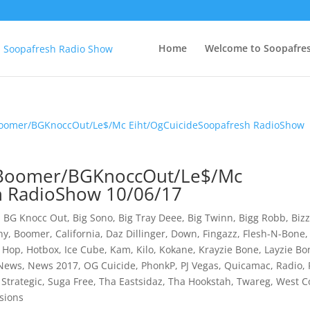
Home
Welcome to Soopafre
n&Boomer/BGKnoccOut/Le$/Mc
h RadioShow 10/06/17
,
BG Knocc Out
,
Big Sono
,
Big Tray Deee
,
Big Twinn
,
Bigg Robb
,
Biz
ny
,
Boomer
,
California
,
Daz Dillinger
,
Down
,
Fingazz
,
Flesh-N-Bone
 Hop
,
Hotbox
,
Ice Cube
,
Kam
,
Kilo
,
Kokane
,
Krayzie Bone
,
Layzie Bo
News
,
News 2017
,
OG Cuicide
,
PhonkP
,
PJ Vegas
,
Quicamac
,
Radio
,
,
Strategic
,
Suga Free
,
Tha Eastsidaz
,
Tha Hookstah
,
Twareg
,
West C
sions