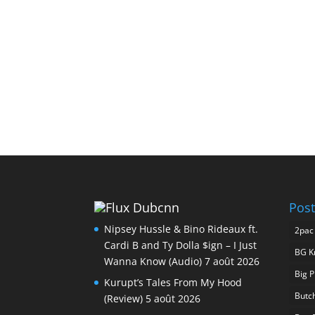
Dubcnn
Post
Nipsey Hussle & Bino Rideaux ft.
2pac
Cardi B and Ty Dolla $ign – I Just
BG K
Wanna Know (Audio)
7 août 2026
Big 
Kurupt’s Tales From My Hood
Butc
(Review)
5 août 2026