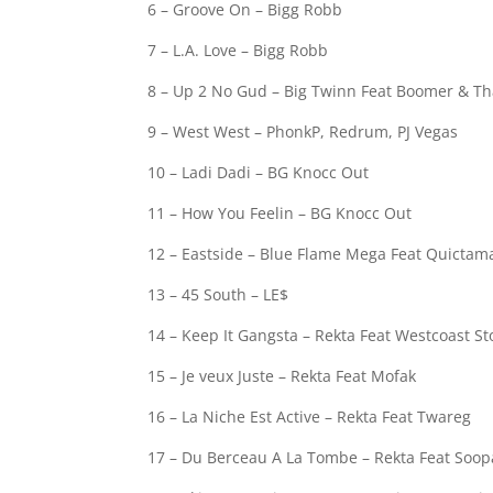
6 – Groove On – Bigg Robb
7 – L.A. Love – Bigg Robb
8 – Up 2 No Gud – Big Twinn Feat Boomer & T
9 – West West – PhonkP, Redrum, PJ Vegas
10 – Ladi Dadi – BG Knocc Out
11 – How You Feelin – BG Knocc Out
12 – Eastside – Blue Flame Mega Feat Quictam
13 – 45 South – LE$
14 – Keep It Gangsta – Rekta Feat Westcoast S
15 – Je veux Juste – Rekta Feat Mofak
16 – La Niche Est Active – Rekta Feat Twareg
17 – Du Berceau A La Tombe – Rekta Feat Soop