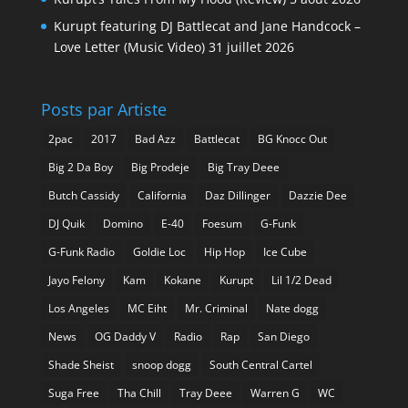
Kurupt featuring DJ Battlecat and Jane Handcock –
Love Letter (Music Video)
31 juillet 2026
Posts par Artiste
2pac
2017
Bad Azz
Battlecat
BG Knocc Out
Big 2 Da Boy
Big Prodeje
Big Tray Deee
Butch Cassidy
California
Daz Dillinger
Dazzie Dee
DJ Quik
Domino
E-40
Foesum
G-Funk
G-Funk Radio
Goldie Loc
Hip Hop
Ice Cube
Jayo Felony
Kam
Kokane
Kurupt
Lil 1/2 Dead
Los Angeles
MC Eiht
Mr. Criminal
Nate dogg
News
OG Daddy V
Radio
Rap
San Diego
Shade Sheist
snoop dogg
South Central Cartel
Suga Free
Tha Chill
Tray Deee
Warren G
WC