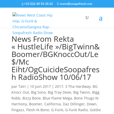
+33 (0)2 40 93 26 62
team@soopafresh.net
News From Rekta
« HustleLife »/BigTwinn&
Boomer/BGKnoccOut/Le
$/Mc
Eiht/OgCuicideSoopafres
h RadioShow 10/06/17
par
Talri
|
10 Juin 2017
|
2017
,
3 Tha Hardway
,
BG
Knocc Out
,
Big Sono
,
Big Tray Deee
,
Big Twinn
,
Bigg
Robb
,
Bizzy Bone
,
Blue Flame Mega
,
Bone Thugs-N-
Harmony
,
Boomer
,
California
,
Daz Dillinger
,
Down
,
Fingazz
,
Flesh-N-Bone
,
G-Funk
,
G-Funk Radio
,
Goldie