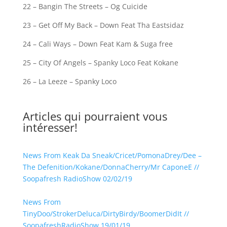
22 – Bangin The Streets – Og Cuicide
23 – Get Off My Back – Down Feat Tha Eastsidaz
24 – Cali Ways – Down Feat Kam & Suga free
25 – City Of Angels – Spanky Loco Feat Kokane
26 – La Leeze – Spanky Loco
Articles qui pourraient vous
intéresser!
News From Keak Da Sneak/Cricet/PomonaDrey/Dee –
The Defenition/Kokane/DonnaCherry/Mr CaponeE //
Soopafresh RadioShow 02/02/19
News From
TinyDoo/StrokerDeluca/DirtyBirdy/BoomerDidIt //
SoopafreshRadioShow 19/01/19