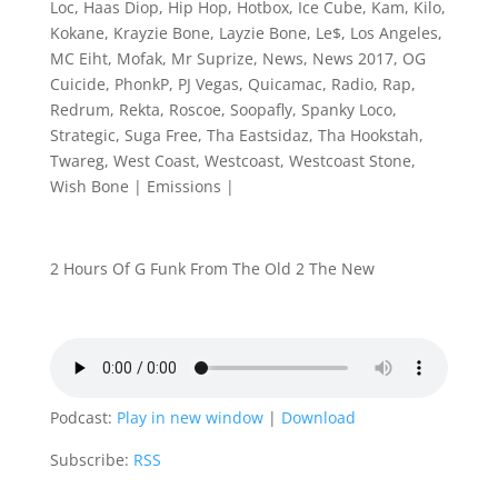
Loc
,
Haas Diop
,
Hip Hop
,
Hotbox
,
Ice Cube
,
Kam
,
Kilo
,
Kokane
,
Krayzie Bone
,
Layzie Bone
,
Le$
,
Los Angeles
,
MC Eiht
,
Mofak
,
Mr Suprize
,
News
,
News 2017
,
OG
Cuicide
,
PhonkP
,
PJ Vegas
,
Quicamac
,
Radio
,
Rap
,
Redrum
,
Rekta
,
Roscoe
,
Soopafly
,
Spanky Loco
,
Strategic
,
Suga Free
,
Tha Eastsidaz
,
Tha Hookstah
,
Twareg
,
West Coast
,
Westcoast
,
Westcoast Stone
,
Wish Bone
|
Emissions
|
2 Hours Of G Funk From The Old 2 The New
Podcast:
Play in new window
|
Download
Subscribe:
RSS