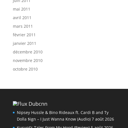
juin 2011
mai 2011
avril 2011
mars 2011
février 2011
janvier 2011
décembre 2010
novembre 2010
octobre 2010
Dubcnn
Nipsey Hussle & Bino Rideaux ft. Cardi B and Ty
Dolla $ign – I Just Wanna Know (Audio)
7 août 2026
Kurupt’s Tales From My Hood (Review)
5 août 2026