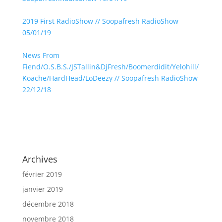
2019 First RadioShow // Soopafresh RadioShow
05/01/19
News From
Fiend/O.S.B.S./JSTallin&DjFresh/Boomerdidit/Yelohill/
Koache/HardHead/LoDeezy // Soopafresh RadioShow
22/12/18
Archives
février 2019
janvier 2019
décembre 2018
novembre 2018