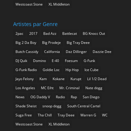
Westcoast Stone
XL Middleton
Artistes par Genre
2pac
2017
Bad Azz
Battlecat
BG Knocc Out
Big 2 Da Boy
Big Prodeje
Big Tray Deee
Butch Cassidy
California
Daz Dillinger
Dazzie Dee
DJ Quik
Domino
E-40
Foesum
G-Funk
G-Funk Radio
Goldie Loc
Hip Hop
Ice Cube
Jayo Felony
Kam
Kokane
Kurupt
Lil 1/2 Dead
Los Angeles
MC Eiht
Mr. Criminal
Nate dogg
News
OG Daddy V
Radio
Rap
San Diego
Shade Sheist
snoop dogg
South Central Cartel
Suga Free
Tha Chill
Tray Deee
Warren G
WC
Westcoast Stone
XL Middleton