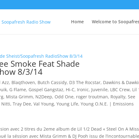
Home
Welcome to Soopafre
ee Smoke Feat Shade
Show 8/3/14
 Azz
,
Blaqthoven
,
Butch Cassidy
,
D3 The Rocstar
,
Dawkins & Dawki
Quik
,
G Flame
,
Gospel Gangstaz
,
Hi-C
,
Ironic
,
Juvenile
,
LBC Crew
,
Lil
rg
,
Mista Grimm
,
N2Deep
,
Odd One
,
roger troutman
,
Royalty
,
See
 Nitti
,
Tray Dee
,
Val Young
,
Young Life
,
Young O.N.E.
|
Emissions
on avec 2 titres du 2eme album de Lil 1/2 Dead « Steel On A Miss
nué la séssion avec Mista Grimm & DJ Pooh issu de l’incontournabl