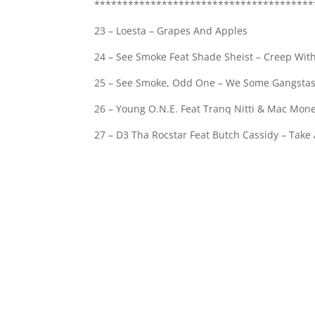
***************************************
23 – Loesta – Grapes And Apples
24 – See Smoke Feat Shade Sheist – Creep Wit
25 – See Smoke, Odd One – We Some Gangsta
26 – Young O.N.E. Feat Tranq Nitti & Mac Mon
27 – D3 Tha Rocstar Feat Butch Cassidy – Take