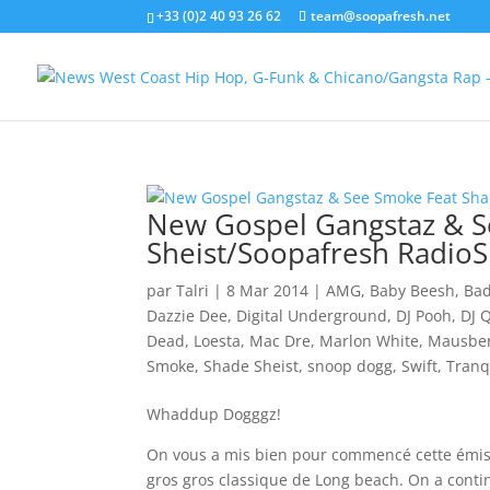
+33 (0)2 40 93 26 62
team@soopafresh.net
New Gospel Gangstaz & S
Sheist/Soopafresh Radio
par
Talri
|
8 Mar 2014
|
AMG
,
Baby Beesh
,
Bad
Dazzie Dee
,
Digital Underground
,
DJ Pooh
,
DJ 
Dead
,
Loesta
,
Mac Dre
,
Marlon White
,
Mausbe
Smoke
,
Shade Sheist
,
snoop dogg
,
Swift
,
Tranq
Whaddup Dogggz!
On vous a mis bien pour commencé cette émissi
gros gros classique de Long beach. On a conti