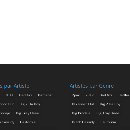
s par Artiste
Artistes par Genre
2017
Bad Azz
Battlecat
2pac
2017
Bad Azz
Battlec
nocc Out
Big 2 Da Boy
BG Knocc Out
Big 2 Da Boy
Prodeje
Big Tray Deee
Big Prodeje
Big Tray Deee
h Cassidy
California
Butch Cassidy
California