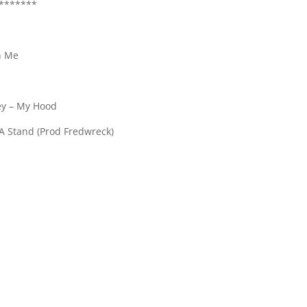
*******
h Me
s
ey – My Hood
 A Stand (Prod Fredwreck)