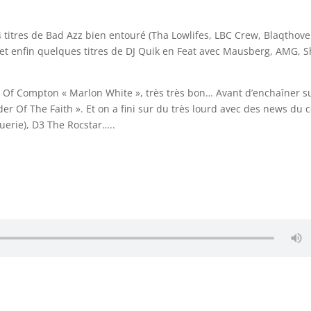
 titres de Bad Azz bien entouré (Tha Lowlifes, LBC Crew, Blaqthove
 et enfin quelques titres de DJ Quik en Feat avec Mausberg, AMG, 
g Of Compton « Marlon White », très très bon… Avant d’enchaîner s
 Of The Faith ». Et on a fini sur du très lourd avec des news du 
uerie), D3 The Rocstar…..