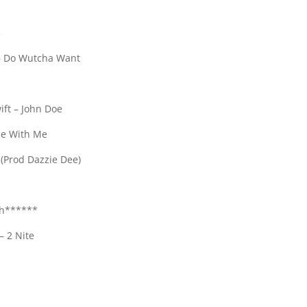
e
 – Do Wutcha Want
ift – John Doe
de With Me
 (Prod Dazzie Dee)
th******
– 2 Nite