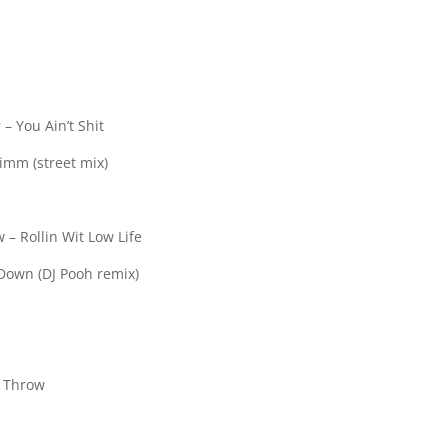
– You Ain’t Shit
imm (street mix)
 – Rollin Wit Low Life
 Down (DJ Pooh remix)
e Throw