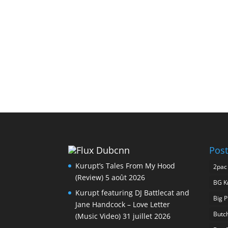
Dubcnn
Post
Kurupt’s Tales From My Hood
2pac
(Review)
5 août 2026
BG K
Kurupt featuring DJ Battlecat and
Big 
Jane Handcock – Love Letter
Butc
(Music Video)
31 juillet 2026