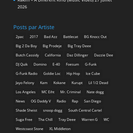
2026
Posts par Artiste
2pac
2017
Bad Azz
Battlecat
BG Knocc Out
Big 2 Da Boy
Big Prodeje
Big Tray Deee
Butch Cassidy
California
Daz Dillinger
Dazzie Dee
DJ Quik
Domino
E-40
Foesum
G-Funk
G-Funk Radio
Goldie Loc
Hip Hop
Ice Cube
Jayo Felony
Kam
Kokane
Kurupt
Lil 1/2 Dead
Los Angeles
MC Eiht
Mr. Criminal
Nate dogg
News
OG Daddy V
Radio
Rap
San Diego
Shade Sheist
snoop dogg
South Central Cartel
Suga Free
Tha Chill
Tray Deee
Warren G
WC
Westcoast Stone
XL Middleton