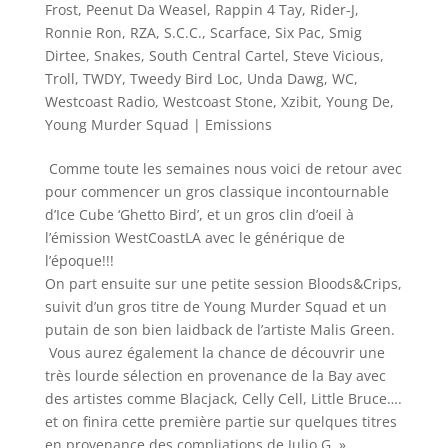
Frost
,
Peenut Da Weasel
,
Rappin 4 Tay
,
Rider-J
,
Ronnie Ron
,
RZA
,
S.C.C.
,
Scarface
,
Six Pac
,
Smig
Dirtee
,
Snakes
,
South Central Cartel
,
Steve Vicious
,
Troll
,
TWDY
,
Tweedy Bird Loc
,
Unda Dawg
,
WC
,
Westcoast Radio
,
Westcoast Stone
,
Xzibit
,
Young De
,
Young Murder Squad
|
Emissions
Comme toute les semaines nous voici de retour avec
pour commencer un gros classique incontournable
d’Ice Cube ‘Ghetto Bird’, et un gros clin d’oeil à
l’émission WestCoastLA avec le générique de
l’époque!!!
On part ensuite sur une petite session Bloods&Crips,
suivit d’un gros titre de Young Murder Squad et un
putain de son bien laidback de l’artiste Malis Green.
Vous aurez également la chance de découvrir une
très lourde sélection en provenance de la Bay avec
des artistes comme Blacjack, Celly Cell, Little Bruce….
et on finira cette première partie sur quelques titres
en provenance des compliations de Julio G »