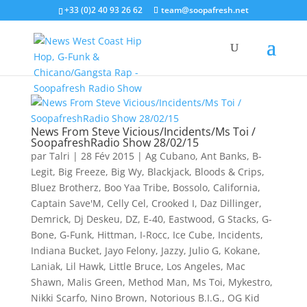
+33 (0)2 40 93 26 62
team@soopafresh.net
News From Steve Vicious/Incidents/Ms Toi /
SoopafreshRadio Show 28/02/15
par
Talri
|
28 Fév 2015
|
Ag Cubano
,
Ant Banks
,
B-
Legit
,
Big Freeze
,
Big Wy
,
Blackjack
,
Bloods & Crips
,
Bluez Brotherz
,
Boo Yaa Tribe
,
Bossolo
,
California
,
Captain Save'M
,
Celly Cel
,
Crooked I
,
Daz Dillinger
,
Demrick
,
Dj Deskeu
,
DZ
,
E-40
,
Eastwood
,
G Stacks
,
G-
Bone
,
G-Funk
,
Hittman
,
I-Rocc
,
Ice Cube
,
Incidents
,
Indiana Bucket
,
Jayo Felony
,
Jazzy
,
Julio G
,
Kokane
,
Laniak
,
Lil Hawk
,
Little Bruce
,
Los Angeles
,
Mac
Shawn
,
Malis Green
,
Method Man
,
Ms Toi
,
Mykestro
,
Nikki Scarfo
,
Nino Brown
,
Notorious B.I.G.
,
OG Kid