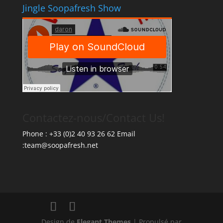
Jingle Soopafresh Show
Contactez-nous/Contact Us!
Phone : +33 (0)2 40 93 26 62 Email
:team@soopafresh.net
Design de
Elegant Themes
| Propulsé par