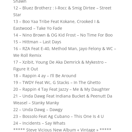
Shawn
12 – Bluez Brotherz : I-Rocc & Smig Dirtee – Street
Star
13 – Boo Yaa Tribe Feat Kokane, Crooked I &
Eastwood – Take Yo Fade
14 – Nino Brown & OG Kid Frost – No Time For Boo
15 – Hittman – Last Days
16 – RZA Feat E-40, Method Man, Jayo Felony & WC –
We Roll Remix
17 – Xzibit, Young De Aka Demrick & Mykestro –
Figure It Out
18 – Rappin 4 ay – I’ll Be Around
19 – TWDY Feat Wc, G Stacks – In The Ghetto
20 – Rappin 4 Tay Feat Jazzy – Me & My Daughter
21 – Unda Dawg Feat Indiana Bucket & Peenutt Da
Weasel – Stanky Manky
22 – Unda Dawg – Dawgy
23 – Bossolo Feat Ag Cubano – This One Is 4 U
24 – Incidents – Say Whats
***** Steve Vicious New Album « Vintage » *****