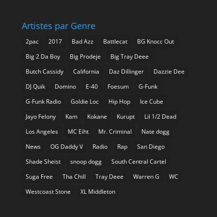
Artistes par Genre
2pac
2017
Bad Azz
Battlecat
BG Knocc Out
Big 2 Da Boy
Big Prodeje
Big Tray Deee
Butch Cassidy
California
Daz Dillinger
Dazzie Dee
DJ Quik
Domino
E-40
Foesum
G-Funk
G-Funk Radio
Goldie Loc
Hip Hop
Ice Cube
Jayo Felony
Kam
Kokane
Kurupt
Lil 1/2 Dead
Los Angeles
MC Eiht
Mr. Criminal
Nate dogg
News
OG Daddy V
Radio
Rap
San Diego
Shade Sheist
snoop dogg
South Central Cartel
Suga Free
Tha Chill
Tray Deee
Warren G
WC
Westcoast Stone
XL Middleton