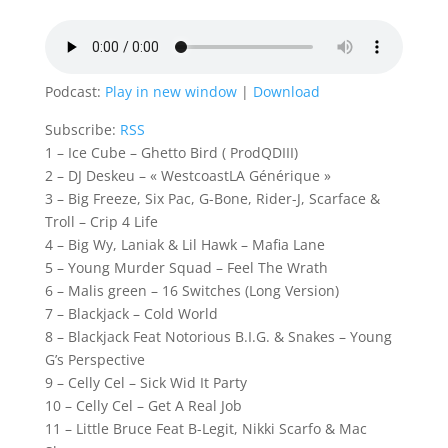
Podcast:
Play in new window
|
Download
Subscribe:
RSS
1 – Ice Cube – Ghetto Bird ( ProdQDIII)
2 – DJ Deskeu – « WestcoastLA Générique »
3 – Big Freeze, Six Pac, G-Bone, Rider-J, Scarface &
Troll – Crip 4 Life
4 – Big Wy, Laniak & Lil Hawk – Mafia Lane
5 – Young Murder Squad – Feel The Wrath
6 – Malis green – 16 Switches (Long Version)
7 – Blackjack – Cold World
8 – Blackjack Feat Notorious B.I.G. & Snakes – Young
G’s Perspective
9 – Celly Cel – Sick Wid It Party
10 – Celly Cel – Get A Real Job
11 – Little Bruce Feat B-Legit, Nikki Scarfo & Mac