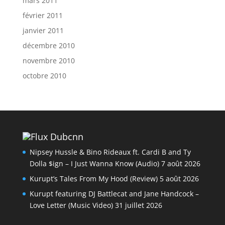
mars 2011
février 2011
janvier 2011
décembre 2010
novembre 2010
octobre 2010
Dubcnn
Nipsey Hussle & Bino Rideaux ft. Cardi B and Ty
Dolla $ign – I Just Wanna Know (Audio)
7 août 2026
Kurupt’s Tales From My Hood (Review)
5 août 2026
Kurupt featuring DJ Battlecat and Jane Handcock –
Love Letter (Music Video)
31 juillet 2026