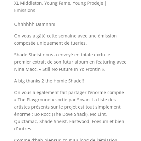
XL Middleton
,
Young Fame
,
Young Prodeje
|
Emissions
Ohhhhhh Damnnn!
On vous a gâté cette semaine avec une émission
composée uniquement de tueries.
Shade Sheist nous a envoyé en totale exclu le
premier extrait de son futur album en featuring avec
Nina Macc, « Still No Future In Yo Frontin ».
A big thanks 2 the Homie Shade!!
On vous a également fait partager l’énorme compile
« The Playground » sortie par Sovan. La liste des
artistes présents sur le projet est tout simplement
énorme : Bo Rocc (The Dove Shack), Mc Eiht,
Quictamac, Shade Sheist, Eastwood, Foesum et bien
d’autres.
Comme d’hab biensur, tout au long de l’émission