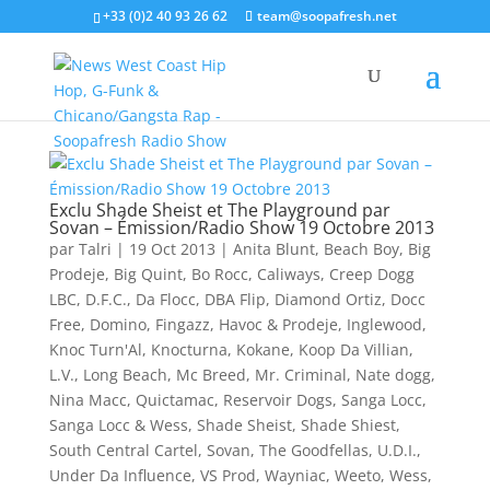
+33 (0)2 40 93 26 62
team@soopafresh.net
Exclu Shade Sheist et The Playground par
Sovan – Émission/Radio Show 19 Octobre 2013
par
Talri
|
19 Oct 2013
|
Anita Blunt
,
Beach Boy
,
Big
Prodeje
,
Big Quint
,
Bo Rocc
,
Caliways
,
Creep Dogg
LBC
,
D.F.C.
,
Da Flocc
,
DBA Flip
,
Diamond Ortiz
,
Docc
Free
,
Domino
,
Fingazz
,
Havoc & Prodeje
,
Inglewood
,
Knoc Turn'Al
,
Knocturna
,
Kokane
,
Koop Da Villian
,
L.V.
,
Long Beach
,
Mc Breed
,
Mr. Criminal
,
Nate dogg
,
Nina Macc
,
Quictamac
,
Reservoir Dogs
,
Sanga Locc
,
Sanga Locc & Wess
,
Shade Sheist
,
Shade Shiest
,
South Central Cartel
,
Sovan
,
The Goodfellas
,
U.D.I.
,
Under Da Influence
,
VS Prod
,
Wayniac
,
Weeto
,
Wess
,