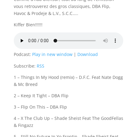
vous retrouverez des gros classiques, DBA Flip,
Havoc & Prodeje & L.V., S.C.C…..
Kiffer Bien!!!!!!
Podcast:
Play in new window
|
Download
Subscribe:
RSS
1 – Things In My Hood (remix) – D.F.C. Feat Nate Dogg
& Mc Breed
2 – Keep It Tight – DBA Flip
3 – Flip On This – DBA Flip
4 – X The Club Up – Shade Sheist Feat The GoodFellas
& Fingazz
5 – Still No Future In Yo Frontin – Shade Sheist Feat