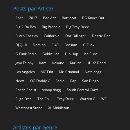
Posts par Artiste
2pac
2017
Bad Azz
Battlecat
BG Knocc Out
Big 2 Da Boy
Big Prodeje
Big Tray Deee
Butch Cassidy
California
Daz Dillinger
Dazzie Dee
DJ Quik
Domino
E-40
Foesum
G-Funk
G-Funk Radio
Goldie Loc
Hip Hop
Ice Cube
Jayo Felony
Kam
Kokane
Kurupt
Lil 1/2 Dead
Los Angeles
MC Eiht
Mr. Criminal
Nate dogg
News
OG Daddy V
Radio
Rap
San Diego
Shade Sheist
snoop dogg
South Central Cartel
Suga Free
Tha Chill
Tray Deee
Warren G
WC
Westcoast Stone
XL Middleton
Artistes par Genre