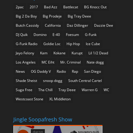
2pac
2017
Bad Azz
Battlecat
BG Knocc Out
Big 2 Da Boy
Big Prodeje
Big Tray Deee
Butch Cassidy
California
Daz Dillinger
Dazzie Dee
DJ Quik
Domino
E-40
Foesum
G-Funk
G-Funk Radio
Goldie Loc
Hip Hop
Ice Cube
Jayo Felony
Kam
Kokane
Kurupt
Lil 1/2 Dead
Los Angeles
MC Eiht
Mr. Criminal
Nate dogg
News
OG Daddy V
Radio
Rap
San Diego
Shade Sheist
snoop dogg
South Central Cartel
Suga Free
Tha Chill
Tray Deee
Warren G
WC
Westcoast Stone
XL Middleton
Jingle Soopafresh Show