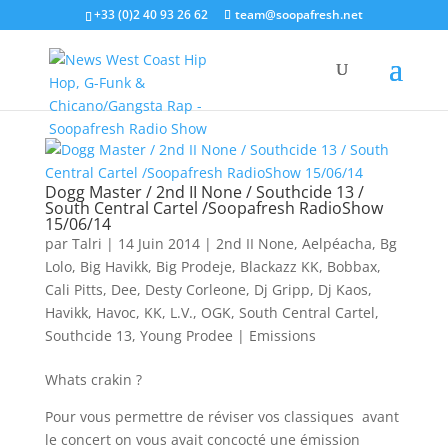
+33 (0)2 40 93 26 62
team@soopafresh.net
Dogg Master / 2nd II None / Southcide 13 /
South Central Cartel /Soopafresh RadioShow
15/06/14
par
Talri
|
14 Juin 2014
|
2nd II None
,
Aelpéacha
,
Bg
Lolo
,
Big Havikk
,
Big Prodeje
,
Blackazz KK
,
Bobbax
,
Cali Pitts
,
Dee
,
Desty Corleone
,
Dj Gripp
,
Dj Kaos
,
Havikk
,
Havoc
,
KK
,
L.V.
,
OGK
,
South Central Cartel
,
Southcide 13
,
Young Prodee
|
Emissions
Whats crakin ?
Pour vous permettre de réviser vos classiques avant
le concert on vous avait concocté une émission