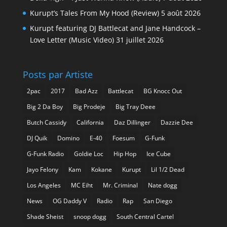
Kurupt’s Tales From My Hood (Review)
5 août 2026
Kurupt featuring DJ Battlecat and Jane Handcock –
Love Letter (Music Video)
31 juillet 2026
Posts par Artiste
2pac
2017
Bad Azz
Battlecat
BG Knocc Out
Big 2 Da Boy
Big Prodeje
Big Tray Deee
Butch Cassidy
California
Daz Dillinger
Dazzie Dee
DJ Quik
Domino
E-40
Foesum
G-Funk
G-Funk Radio
Goldie Loc
Hip Hop
Ice Cube
Jayo Felony
Kam
Kokane
Kurupt
Lil 1/2 Dead
Los Angeles
MC Eiht
Mr. Criminal
Nate dogg
News
OG Daddy V
Radio
Rap
San Diego
Shade Sheist
snoop dogg
South Central Cartel