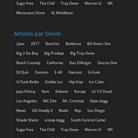
Suga Free
Tha Chill
Tray Deee
Warren G
WC
Westcoast Stone
XL Middleton
Artistes par Genre
2pac
2017
Bad Azz
Battlecat
BG Knocc Out
Big 2 Da Boy
Big Prodeje
Big Tray Deee
Butch Cassidy
California
Daz Dillinger
Dazzie Dee
DJ Quik
Domino
E-40
Foesum
G-Funk
G-Funk Radio
Goldie Loc
Hip Hop
Ice Cube
Jayo Felony
Kam
Kokane
Kurupt
Lil 1/2 Dead
Los Angeles
MC Eiht
Mr. Criminal
Nate dogg
News
OG Daddy V
Radio
Rap
San Diego
Shade Sheist
snoop dogg
South Central Cartel
Suga Free
Tha Chill
Tray Deee
Warren G
WC