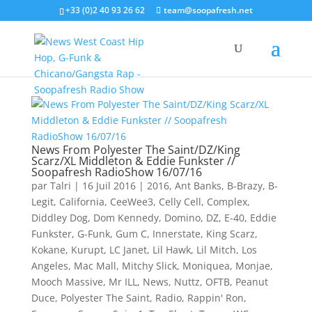
+33 (0)2 40 93 26 62
team@soopafresh.net
News From Polyester The Saint/DZ/King
Scarz/XL Middleton & Eddie Funkster //
Soopafresh RadioShow 16/07/16
par
Talri
|
16 Juil 2016
|
2016
,
Ant Banks
,
B-Brazy
,
B-
Legit
,
California
,
CeeWee3
,
Celly Cell
,
Complex
,
Diddley Dog
,
Dom Kennedy
,
Domino
,
DZ
,
E-40
,
Eddie
Funkster
,
G-Funk
,
Gum C
,
Innerstate
,
King Scarz
,
Kokane
,
Kurupt
,
LC Janet
,
Lil Hawk
,
Lil Mitch
,
Los
Angeles
,
Mac Mall
,
Mitchy Slick
,
Moniquea
,
Monjae
,
Mooch Massive
,
Mr ILL
,
News
,
Nuttz
,
OFTB
,
Peanut
Duce
,
Polyester The Saint
,
Radio
,
Rappin' Ron
,