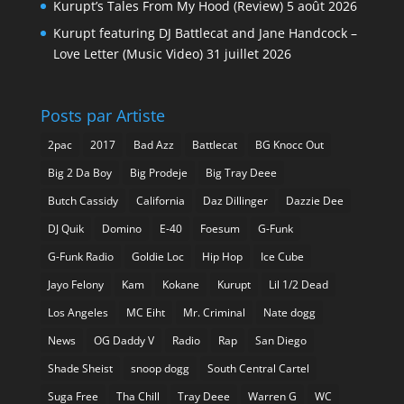
Kurupt’s Tales From My Hood (Review)
5 août 2026
Kurupt featuring DJ Battlecat and Jane Handcock –
Love Letter (Music Video)
31 juillet 2026
Posts par Artiste
2pac
2017
Bad Azz
Battlecat
BG Knocc Out
Big 2 Da Boy
Big Prodeje
Big Tray Deee
Butch Cassidy
California
Daz Dillinger
Dazzie Dee
DJ Quik
Domino
E-40
Foesum
G-Funk
G-Funk Radio
Goldie Loc
Hip Hop
Ice Cube
Jayo Felony
Kam
Kokane
Kurupt
Lil 1/2 Dead
Los Angeles
MC Eiht
Mr. Criminal
Nate dogg
News
OG Daddy V
Radio
Rap
San Diego
Shade Sheist
snoop dogg
South Central Cartel
Suga Free
Tha Chill
Tray Deee
Warren G
WC