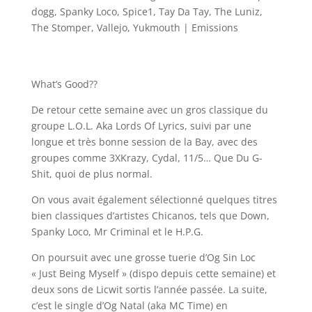
dogg
,
Spanky Loco
,
Spice1
,
Tay Da Tay
,
The Luniz
,
The Stomper
,
Vallejo
,
Yukmouth
|
Emissions
What’s Good??
De retour cette semaine avec un gros classique du
groupe L.O.L. Aka Lords Of Lyrics, suivi par une
longue et très bonne session de la Bay, avec des
groupes comme 3XKrazy, Cydal, 11/5… Que Du G-
Shit, quoi de plus normal.
On vous avait également sélectionné quelques titres
bien classiques d’artistes Chicanos, tels que Down,
Spanky Loco, Mr Criminal et le H.P.G.
On poursuit avec une grosse tuerie d’Og Sin Loc
« Just Being Myself » (dispo depuis cette semaine) et
deux sons de Licwit sortis l’année passée. La suite,
c’est le single d’Og Natal (aka MC Time) en