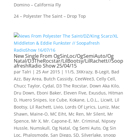
Domino – California Fly
24 – Polyester The Saint – Drop Top
New Single From OgSinLoc/OgSemiAuto/Og
Natal/D3TheRocstar/LilBootsy/LilRachett//Soop
afreshRadio Show 25/04/15
par
Talri
|
25 Avr 2015
|
11/5
,
3XKrazy
,
B-Legit
,
Bad
Azz
,
Bay Area
,
Butch Cassidy
,
CeeWee3
,
Celly Cell
,
Chucc Taylor
,
Cydal
,
D3 The Rocstar
,
Down Aka Kilo
,
Dru Down
,
Eboni Baker
,
Eleven Five
,
Exusdus
,
Hitman
D
,
Huero Snipes
,
Ice Cube
,
Kokane
,
L.O.L.
,
Licwit
,
Lil
Bootsy
,
Lil Rachett
,
Livio
,
Lords Of Lyrics
,
Luniz
,
Mac
Shawn
,
Maine-O
,
MC Eiht
,
Mc Ren
,
Mr Silent
,
Mr
Spence
,
Mr X
,
Mr. Capone-E
,
Mr. Criminal
,
Nipsey
Hussle
,
Numskull
,
Og Natal
,
Og Semi Auto
,
Og Sin
Loc
,
Phalosmode
,
San Diego
,
SD
,
Silverlake
,
snoop