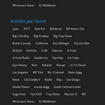
Westcoast Stone
XL Middleton
Artistes par Genre
2pac
2017
Bad Azz
Battlecat
BG Knocc Out
Big 2 Da Boy
Big Prodeje
Big Tray Deee
Butch Cassidy
California
Daz Dillinger
Dazzie Dee
DJ Quik
Domino
E-40
Foesum
G-Funk
G-Funk Radio
Goldie Loc
Hip Hop
Ice Cube
Jayo Felony
Kam
Kokane
Kurupt
Lil 1/2 Dead
Los Angeles
MC Eiht
Mr. Criminal
Nate dogg
News
OG Daddy V
Radio
Rap
San Diego
Shade Sheist
snoop dogg
South Central Cartel
Suga Free
Tha Chill
Tray Deee
Warren G
WC
Westcoast Stone
XL Middleton