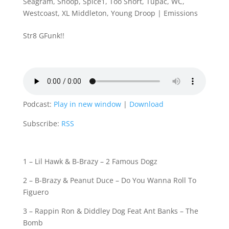
Seagram
,
Snoop
,
Spice1
,
Too Short
,
Tupac
,
WC
,
Westcoast
,
XL Middleton
,
Young Droop
|
Emissions
Str8 GFunk!!
Podcast:
Play in new window
|
Download
Subscribe:
RSS
1 – Lil Hawk & B-Brazy – 2 Famous Dogz
2 – B-Brazy & Peanut Duce – Do You Wanna Roll To
Figuero
3 – Rappin Ron & Diddley Dog Feat Ant Banks – The
Bomb